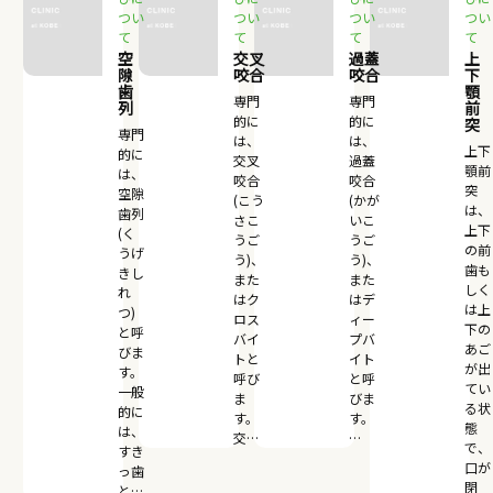
つい
つい
つい
つい
て
て
て
て
空
交叉
過蓋
上
隙
咬合
咬合
下
歯
顎
専門
専門
列
前
的に
的に
突
専門
は、
は、
上下
的に
交叉
過蓋
顎前
は、
咬合
咬合
突
空隙
(こう
(かが
は、
歯列
さこ
いこ
上下
(く
うご
うご
の前
うげ
う)、
う)、
歯も
きし
また
また
しく
れ
はク
はデ
は上
つ)
ロス
ィー
下の
と呼
バイ
プバ
あご
びま
トと
イト
が出
す。
呼び
と呼
てい
一般
ま
びま
る状
的に
す。
す。
態
は、
交…
…
で、
すき
口が
っ歯
閉
と…