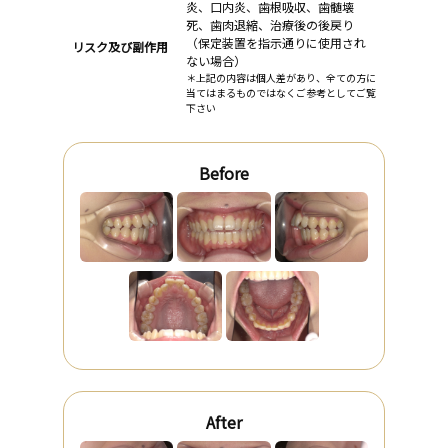
炎、口内炎、歯根吸収、歯髄壊
死、歯肉退縮、治療後の後戻り
（保定装置を指示通りに使用され
リスク及び副作用
ない場合）
＊上記の内容は個人差があり、全ての方に
当てはまるものではなくご参考としてご覧
下さい
Before
After