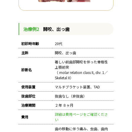
治療例2
開咬、出っ歯
初診時年齢
20代
主訴
開咬、出っ歯
著しい前歯部開咬を伴った骨格性
上顎前突
診断名
（ molar relation class II, div. 1／
Skeletal II）
使用装置
マルチブラケット装置、TAD
抜歯部位
抜歯なし（非抜歯）
治療期間
２年 ８ヶ月
詳細は費用ページをご確認くださ
費用
い
歯の移動に伴う痛み、虫歯、歯肉