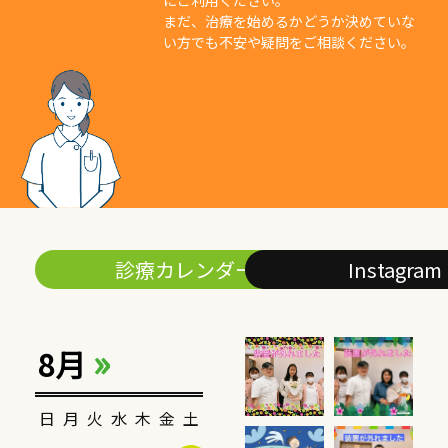
まだ、治療を始めるかどうか決めていな
い方でも不安や疑問をご相談ください。
診療カレンダー
Instagram
»
8月
日
月
火
水
木
金
土