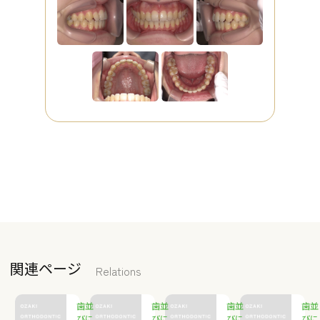
関連ページ
Relations
歯並
歯並
歯並
歯並
びに
びに
びに
びに