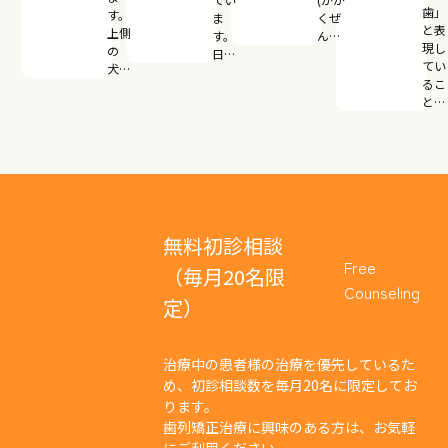
歯」
す。
ま
くぜ
と表
上側
す。
ん…
現し
の
日…
てい
犬…
るこ
と…
無料初診相談
Free
（毎月20名限
Counseling
定）
治療中の患者様の治療を優先しているた
め、初診相談数を毎月20名に限定してお
ります。
歯列矯正治療に興味のある方は、お気軽
にご利用ください。