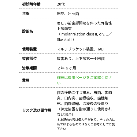
初診時年齢
20代
主訴
開咬、出っ歯
著しい前歯部開咬を伴った骨格性
上顎前突
診断名
（ molar relation class II, div. 1／
Skeletal II）
使用装置
マルチブラケット装置、TAD
抜歯部位
抜歯あり、上下顎第一小臼歯
治療期間
２年 ６ヶ月
詳細は費用ページをご確認くださ
費用
い
歯の移動に伴う痛み、虫歯、歯肉
炎、口内炎、歯根吸収、歯髄壊
死、歯肉退縮、治療後の後戻り
（保定装置を指示通りに使用され
リスク及び副作用
ない場合）
＊上記の内容は個人差があり、全ての方に
当てはまるものではなくご参考としてご覧
下さい