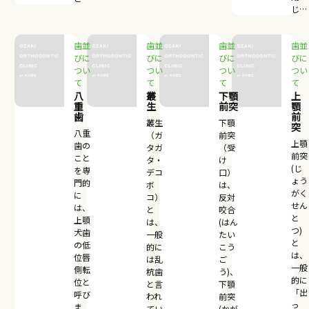
じ…
歯並
歯並
歯並
歯並
びに
びに
びに
びに
つい
つい
つい
つい
て
て
て
て
八
叢
下顎
上
重
生
前突
顎
歯
前
叢生
下顎
突
八重
（ガ
前突
上顎
歯の
タガ
（受
前突
こと
タ・
け
(じ
を専
デコ
口）
ょう
門的
ボ
は、
がく
に
コ）
反対
せん
は、
と
咬合
と
上顎
は、
(はん
つ)
犬歯
一般
たい
と
の低
的に
こう
は、
位唇
は乱
ご
一般
側転
杭歯
う)、
的に
位と
と言
下顎
「出
呼び
われ
前突
っ
ま
てい
(かが