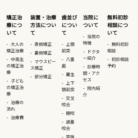
矯正治
装置・治療
歯並び
当院に
無料初診
療につ
方法につい
につい
ついて
相談につ
いて
て
て
いて
当院の
特徴
大人の
表側矯正
上顎
無料初診
矯正治療
前突
相談
ドクタ
裏側矯正
ー紹介
中高生
八重
初診相談
マウスピー
の矯正治
歯
予約
診療時
ス矯正
療
間・アク
叢生
部分矯正
セス
子ども
上下
の矯正治
院内紹
顎前突
療
介
交叉
治療の
咬合
流れ
開咬
治療費
過蓋
咬合
空隙